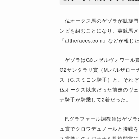
仏オークス馬のゲゾラが凱旋門賞
ンビを組むことになり、英競馬メ
『attheraces.com』などが報じ
ゲゾラはG3レゼルヴォワール賞
G2サンタラリ賞（M.バルザロ
ス（C.スミヨン騎手）と、それ
仏オークス以来だった前走のヴェ
ナ騎手が騎乗して2着だった。
F.グラファール調教師はゲゾラ
ュ賞でクロワデュノールと接戦を
ネ賞勝ちのキジサナを凱旋門賞に