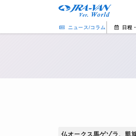
ニュース/コラム
日程
仏オークス馬ゲゾラ、凱