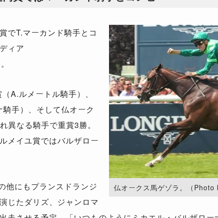
でT.マーカンド騎手とコ
ディア
た。
（A.ルメートル騎手）、
ーナ騎手）、そして仏オーク
ぞれ異なる騎手で重賞3勝。
ルメイユ賞ではバルザロー
の他にもプランスドランジ
仏オークス馬ゲゾラ。（Photo by 
演じたダリズ、ジャンロマ
出走させる予定。「いつものようにミカエル・バルザローナ