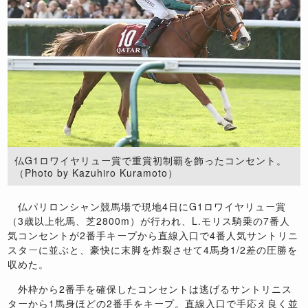
仏G1ロワイヤリュー賞で重賞初制覇を飾ったコンセント。
（Photo by Kazuhiro Kuramoto）
仏パリロンシャン競馬場で現地4日にG1ロワイヤリュー賞
（3歳以上牝馬、芝2800m）が行われ、L.モリス騎乗の7番人
気コンセントが2番手キープから直線入口で4番人気サントリニ
スターに並ぶと、豪快に末脚を炸裂させて4馬身1/2差の圧勝を
収めた。
外枠から2番手を確保したコンセントは逃げるサントリニス
ターから1馬身ほどの2番手をキープ。直線入口で手応え良く並