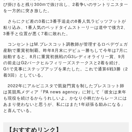
び掛けると残り300mで抜け出し、2着争いのサントリニスター
を一方的に突き放した。
さらにクビ差の3着に3番手追走の8番人気ラビッツフットが
粘り込み、1番人気のベッドタイムストーリーは道中で後方2、
3番手と位置が悪く7着に敗れた。
コンセントはM.プレスコット調教師が管理するロペデヴェガ
産駒で重賞初制覇。昨年8月末にデビュー勝ちして今年は7月に
始動すると、8月に重賞初挑戦のG3レディオライリー賞、9月
の前走はG2パークヒルフィリーズステークスと2着を続け、
G1で見事にステップアップを果たした。これで通算6戦3勝（2
着3回）としている。
2022年にアルピニスタで凱旋門賞を制したプレスコット師
は英競馬メディア『PA news agency』に対して「彼女は来年
も現役を続けるからうれしいよ。かなり小柄だからレースには
あまり使わないと思うが、私にはまた1年頑張る励みになる」
と喜んでいる。
【おすすめリンク】