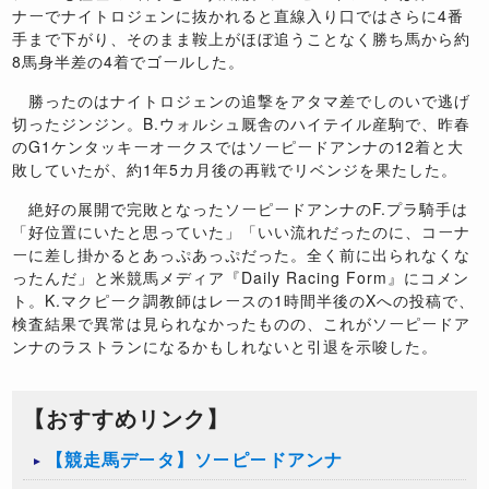
ナーでナイトロジェンに抜かれると直線入り口ではさらに4番
手まで下がり、そのまま鞍上がほぼ追うことなく勝ち馬から約
8馬身半差の4着でゴールした。
勝ったのはナイトロジェンの追撃をアタマ差でしのいで逃げ
切ったジンジン。B.ウォルシュ厩舎のハイテイル産駒で、昨春
のG1ケンタッキーオークスではソーピードアンナの12着と大
敗していたが、約1年5カ月後の再戦でリベンジを果たした。
絶好の展開で完敗となったソーピードアンナのF.プラ騎手は
「好位置にいたと思っていた」「いい流れだったのに、コーナ
ーに差し掛かるとあっぷあっぷだった。全く前に出られなくな
ったんだ」と米競馬メディア『Daily Racing Form』にコメン
ト。K.マクピーク調教師はレースの1時間半後のXへの投稿で、
検査結果で異常は見られなかったものの、これがソーピードア
ンナのラストランになるかもしれないと引退を示唆した。
【おすすめリンク】
【競走馬データ】ソーピードアンナ