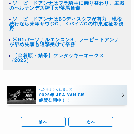
ソーピードアンナはプラ騎手に乗り替わり、主戦
のヘルナンデス騎手が落馬負傷
ソーピードアンナはBCディスタフが有力 現役
続行なら来年サウジC、ドバイWCの中東遠征を視
野
米G1パーソナルエンスンS、ソーピードアンナ
が早め先頭も追撃受けて辛勝
【全着順・結果】ケンタッキーオークス
（2025）
なかやまきんに君出演
2026年 JRA-VAN CM
絶賛公開中！！
前へ
次へ