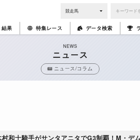
・結果
特集レース
データ検索
NEWS
ニュース
ニュース/コラム
木村和士騎手がサンタアニタでG3制覇！M・デ