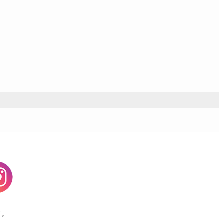
agram
す。