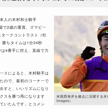
本人の木村和士騎手
場で2歳の重賞、ズマビー
をスタークコントラスト（牡
勝ちタイムは1分34秒
中は4番手に控え、直線で力
ースによると、木村騎手は
たので、最初のコーナーで
出すと、いいリズムになり
クスを勝つ馬になります
米国西海岸を拠点に活躍する木村和士
Images）
ていたんです」とコメン