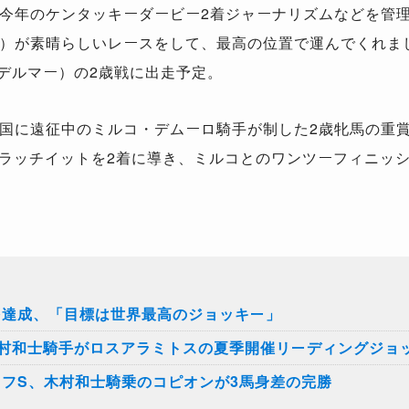
今年のケンタッキーダービー2着ジャーナリズムなどを管
）が素晴らしいレースをして、最高の位置で運んでくれま
＝デルマー）の2歳戦に出走予定。
に遠征中のミルコ・デムーロ騎手が制した2歳牝馬の重賞
スクラッチイットを2着に導き、ミルコとのワンツーフィニッ
勝を達成、「目標は世界最高のジョッキー」
村和士騎手がロスアラミトスの夏季開催リーディングジョ
タフS、木村和士騎乗のコピオンが3馬身差の完勝