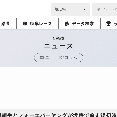
・結果
特集レース
データ検索
NEWS
ニュース
ニュース/コラム
星騎手とフォーエバーヤングが坂路で前走後初時