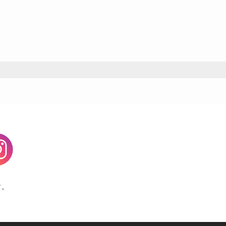
agram
す。