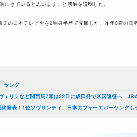
調にきていると思います」と感触を説明した。
走の日本テレビ盃を2馬身半差で完勝した。昨年3着の雪
ーヤング
ヴェリテなど関西馬7頭は22日に成田発で米国遠征へ JR
最終発表！1位ソヴリンティ、日本のフォーエバーヤングも