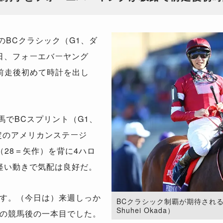
のBCクラシック（G1、ダ
5日、フォーエバーヤング
前走後初めて時計を出し
馬でBCスプリント（G1、
定のアメリカンステージ
28＝矢作）を背に4ハロ
素軽い動きで気配は良好だ。
す。（今日は）来週しっか
BCクラシック制覇が期待されるフ
Shuhei Okada）
の競馬後の一本目でした。