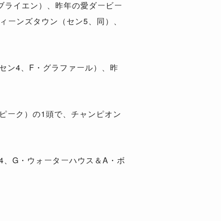
オブライエン）、昨年の愛ダービー
クィーンズタウン（セン5、同）、
セン4、F・グラファール）、昨
ピーク）の1頭で、チャンピオン
4、G・ウォーターハウス＆A・ボ