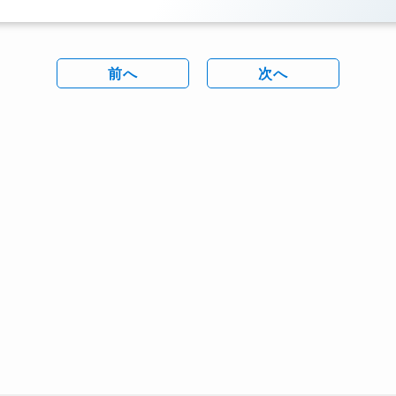
前へ
次へ