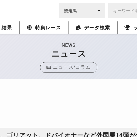
・結果
特集レース
データ検索
NEWS
ニュース
ニュース/コラム
、ゴリアット、ドバイオナーなど外国馬14頭が