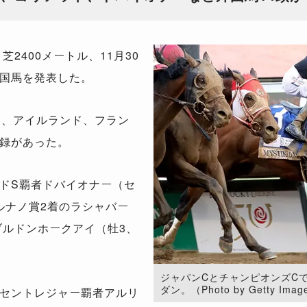
芝2400メートル、11月30
国馬を発表した。
国、アイルランド、フラン
録があった。
ドS覇者ドバイオナー（セ
ルナノ賞2着のラシャバー
ブルドンホークアイ（牡3、
ジャパンCとチャンピオンズC
ダン。（Photo by Getty Imag
セントレジャー覇者アルリ