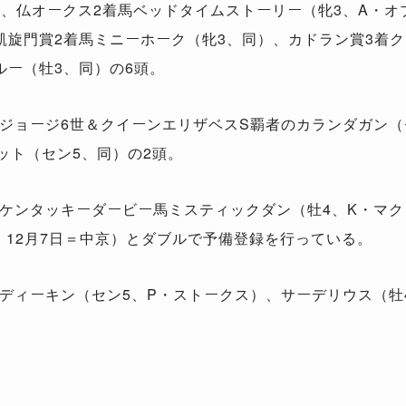
）、仏オークス2着馬ベッドタイムストーリー（牝3、A・
凱旋門賞2着馬ミニーホーク（牝3、同）、カドラン賞3着
ルー（牡3、同）の6頭。
ョージ6世＆クイーンエリザベスS覇者のカランダガン（
ット（セン5、同）の2頭。
ンタッキーダービー馬ミスティックダン（牡4、K・マク
ル、12月7日＝中京）とダブルで予備登録を行っている。
ィーキン（セン5、P・ストークス）、サーデリウス（牡