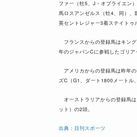
ファー（牡5、J・オブライエン
馬ロスアンゼルス（牡4、同）、
英セントレジャー3着ステイトゥ
フランスからの登録馬はキングジ
年のジャパンCに参戦したゴリア
アメリカからの登録馬は昨年のケ
ズC（G1、ダート1800メート
オーストラリアからの登録馬はデ
ット）の2頭。
出典：日刊スポーツ