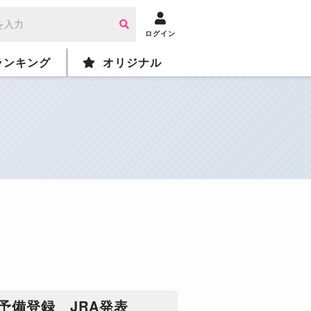
ログイン
ランキング
オリジナル
予備登録 JRA発表