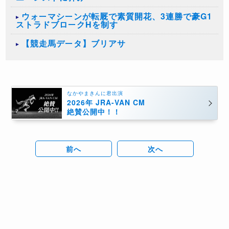
ウォーマシーンが転厩で素質開花、3連勝で豪G1
ストラドブロークHを制す
【競走馬データ】ブリアサ
なかやまきんに君出演
2026年 JRA-VAN CM
絶賛公開中！！
前へ
次へ