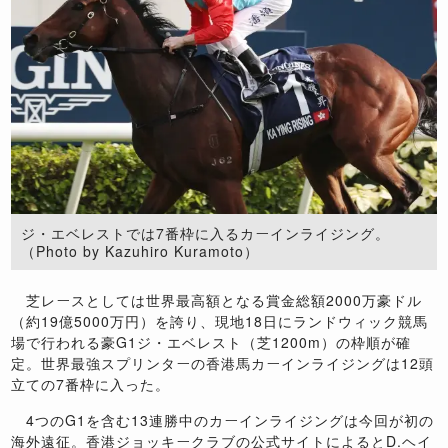
ジ・エベレストでは7番枠に入るカーインライジング。
（Photo by Kazuhiro Kuramoto）
芝レースとしては世界最高額となる賞金総額2000万豪ドル
（約19億5000万円）を誇り、現地18日にランドウィック競馬
場で行われる豪G1ジ・エベレスト（芝1200m）の枠順が確
定。世界最強スプリンターの香港馬カーインライジングは12頭
立ての7番枠に入った。
4つのG1を含む13連勝中のカーインライジングは今回が初の
海外遠征。香港ジョッキークラブの公式サイトによるとD.ヘイ