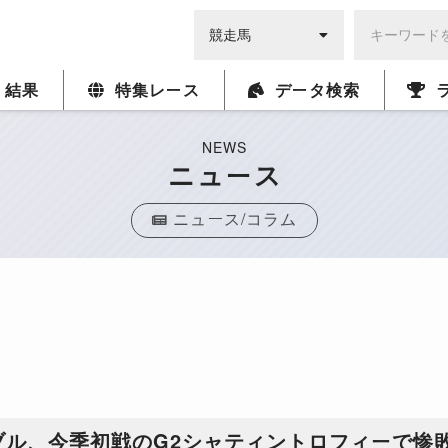
・結果
特集レース
データ検索
NEWS
ニュース
ニュース/コラム
ブル、今季初戦のG2シャティントロフィーで惨