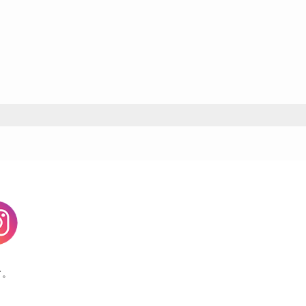
agram
す。