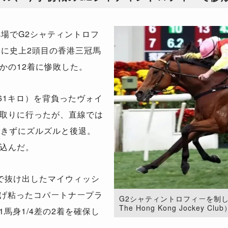
場でG2シャティントロフ
季に史上2頭目の香港三冠馬
かの12着に惨敗した。
61キロ）を背負ったヴォイ
取りに行ったが、直線では
できずにズルズルと後退。
込んだ。
で抜け出したマイウィッシ
逃げ粘ったコパートナープラ
G2シャティントロフィーを制した
The Hong Kong Jockey Club
1馬身1/4差の2着を確保し