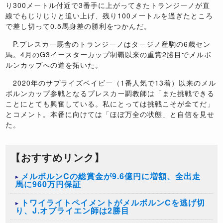
り300メートル付近で3番手に上がってきたトランジーノが直
線でもじりじりと追い上げ、残り100メートルを過ぎたところ
で差し切って0.5馬身差の勝利をつかんだ。
P.プレスカー厩舎のトランジーノはタージノ産駒の6歳セン
馬。4月のG3イースターカップ制覇以来の重賞2勝目でメルボ
ルンカップへの道を拓いた。
2020年のサプライズベイビー（1番人気で13着）以来のメル
ボルンカップ参戦となるプレスカー調教師は「また挑戦できる
ことにとても興奮している。私にとっては挑戦こそが全てだ」
とコメント。本番に向けては「ほぼ万全の状態」と自信を見せ
た。
【おすすめリンク】
メルボルンCの総賞金が9.6億円に増額、全出走
馬に960万円保証
トワイライトペイメントがメルボルンCを逃げ切
り、J.オブライエン師は2勝目