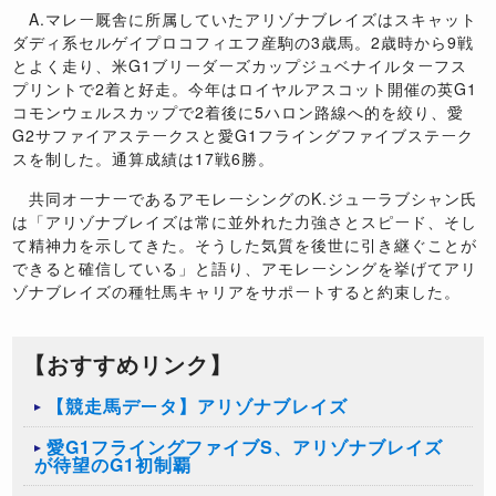
A.マレー厩舎に所属していたアリゾナブレイズはスキャット
ダディ系セルゲイプロコフィエフ産駒の3歳馬。2歳時から9戦
とよく走り、米G1ブリーダーズカップジュベナイルターフス
プリントで2着と好走。今年はロイヤルアスコット開催の英G1
コモンウェルスカップで2着後に5ハロン路線へ的を絞り、愛
G2サファイアステークスと愛G1フライングファイブステーク
スを制した。通算成績は17戦6勝。
共同オーナーであるアモレーシングのK.ジューラブシャン氏
は「アリゾナブレイズは常に並外れた力強さとスピード、そし
て精神力を示してきた。そうした気質を後世に引き継ぐことが
できると確信している」と語り、アモレーシングを挙げてアリ
ゾナブレイズの種牡馬キャリアをサポートすると約束した。
【おすすめリンク】
【競走馬データ】アリゾナブレイズ
愛G1フライングファイブS、アリゾナブレイズ
が待望のG1初制覇