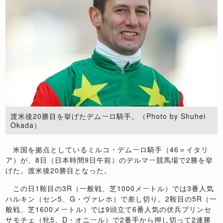
渡米後20勝目を挙げたデムーロ騎手。（Photo by Shuhei
Okada）
米国を拠点としているミルコ・デムーロ騎手（46＝イタリ
ア）が、8日（日本時間9日午前）のデルマー競馬場で2勝を挙
げた。渡米後20勝目となった。
この日1鞍目の3R（一般戦、芝1000メートル）では3番人気
ハルキン（セン5、G・ヴァレホ）で差し切り。2鞍目の5R（一
般戦、芝1600メートル）では9頭立て6番人気の伏兵プリンセ
サモチェ（牝5、D・オニール）で2番手から押し切って2連勝