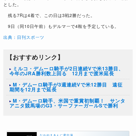
とした。
残る7Rは4着で、この日は3戦2勝だった。
9日（同10日午前）もデルマーで4鞍を予定している。
出典：日刊スポーツ
【おすすめリンク】
ミルコ・デムーロ騎手が2日連続Vで米13勝目、
今年のJRA勝利数上回る 12月まで渡米延長
M・デムーロ騎手が3週連続Vで米12勝目 遠征
期間を12月まで延長
M・デムーロ騎手、米国で重賞初制覇！ サンタ
アニタ競馬場のG3・サーファーガールSで勝利
なかやまきんに君出演