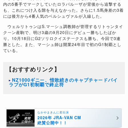
内の5番手でマークしていたロラパルーザが背後から追撃する
も、これにつけ入る隙を与えなかった。さらに1.5馬身差の3着
には後方から4番人気のベルシュヴァルが入線した。
ウェルリトゥンはS.マーシュ調教師が管理するリトゥンタイ
クーン産駒で、明け3歳の9月20日にデビュー勝ちしたばか
り。10月18日にG2ソリロクイステークスも勝ち、今回で3連
勝とした。また、マーシュ師は開業24年目で初のG1制覇とし
ている。
【おすすめリンク】
NZ1000ギニー、惜敗続きのキャプチャードバイ
ラブがG1初制覇で終止符
なかやまきんに君出演
2026年 JRA-VAN CM
絶賛公開中！！