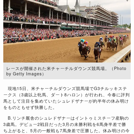
レースが開催された米チャーチルダウンズ競馬場。（Photo
by Getty Images）
現地15日、米チャーチルダウンズ競馬場でG3チルッキステ
ークス（3歳以上牝馬、ダート8ハロン）が行われ、今春に評判
馬として注目を集めていたシュレドザナーが約半年の休み明け
をものともせず快勝した。
B.リンチ厩舎のシュレドザナーはイントゥミスチーフ産駒の
3歳馬。デビュー2戦目だった3月の未勝利戦を6馬身半差で勝
ち上がると、5月の一般戦も7馬身差で圧勝した。休み明けの今