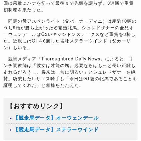
回は果敢にハナを切って最後まで先頭を譲らず、3連勝で重賞
初制覇を果たした。
同馬の母アスペンライト（父バーナーディニ）は産駒10頭の
うち9頭が勝ち上がった名繁殖牝馬。シュレドザナーの全兄オ
ーウェンデールはG3レキシントンステークスなど重賞を3勝し
た。近親にはG1を6勝した名牝ステラーウインド（父カーリ
ン）もいる。
競馬メディア『Thoroughbred Daily News』によると、リ
ンチ調教師は「彼女は才能の塊。必要ならばもっと長い距離も
走れるだろうし、将来は非常に明るい」とシュレドザナーを絶
賛。騎乗したL.サエス騎手も「今日はG1級の牝馬であることを
証明してくれた」と相棒をたたえた。
【おすすめリンク】
【競走馬データ】オーウェンデール
【競走馬データ】ステラーウインド