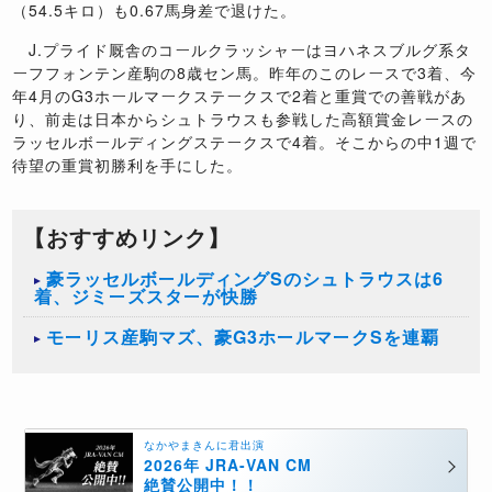
（54.5キロ）も0.67馬身差で退けた。
J.プライド厩舎のコールクラッシャーはヨハネスブルグ系タ
ーフフォンテン産駒の8歳セン馬。昨年のこのレースで3着、今
年4月のG3ホールマークステークスで2着と重賞での善戦があ
り、前走は日本からシュトラウスも参戦した高額賞金レースの
ラッセルボールディングステークスで4着。そこからの中1週で
待望の重賞初勝利を手にした。
【おすすめリンク】
豪ラッセルボールディングSのシュトラウスは6
着、ジミーズスターが快勝
モーリス産駒マズ、豪G3ホールマークSを連覇
なかやまきんに君出演
2026年 JRA-VAN CM
絶賛公開中！！