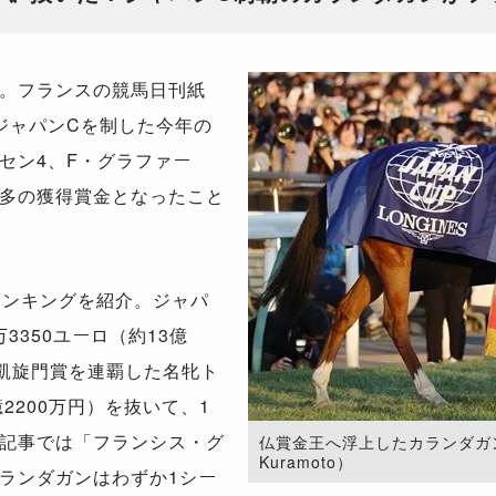
。フランスの競馬日刊紙
ジャパンCを制した今年の
セン4、F・グラファー
多の獲得賞金となったこと
ランキングを紹介。ジャパ
3350ユーロ（約13億
年に凱旋門賞を連覇した名牝ト
億2200万円）を抜いて、1
記事では「フランシス・グ
仏賞金王へ浮上したカランダガン。（P
Kuramoto）
ランダガンはわずか1シー