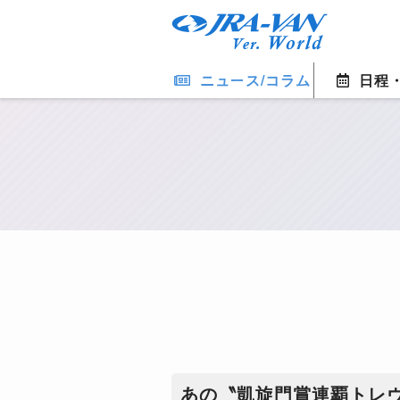
ニュース/コラム
日程
あの〝凱旋門賞連覇トレ