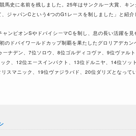
競馬史に名前を残しました。25年はサンクルー大賞、キン
て、ジャパンCという4つのG1レースを制しました」と紹介
ャンピオンSやドバイシーマCを制し、息の長い活躍を見
初のドバイワールドカップ制覇を果たしたグロリアデカン
ゥーナデン、7位ソロウ、8位ゴルディコヴァ、9位ヴァルト
ック、12位エースインパクト、13位ドルニヤ、14位ソット
タリスマニック、19位ヴァジラバド、20位ダリズとなって
ン