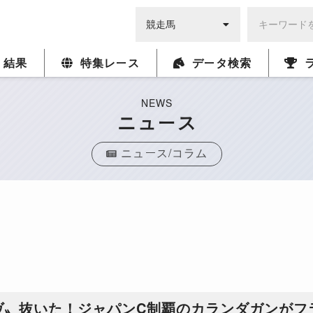
・結果
特集レース
データ検索
NEWS
ニュース
ニュース/コラム
ヴ〟抜いた！ジャパンC制覇のカランダガンがフ