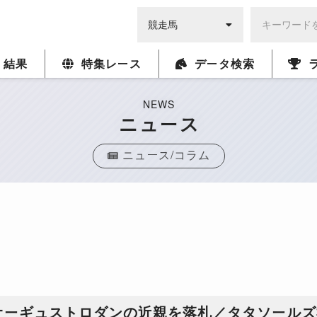
・結果
特集レース
データ検索
NEWS
ニュース
ニュース/コラム
オーギュストロダンの近親を落札／タタソールズ