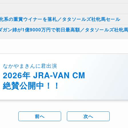
牝系の重賞ウイナーを落札／タタソールズ社牝馬セール
ダガン姉が1億9000万円で初日最高額／タタソールズ社牝
なかやまきんに君出演
2026年 JRA-VAN CM
絶賛公開中！！
前へ
次へ