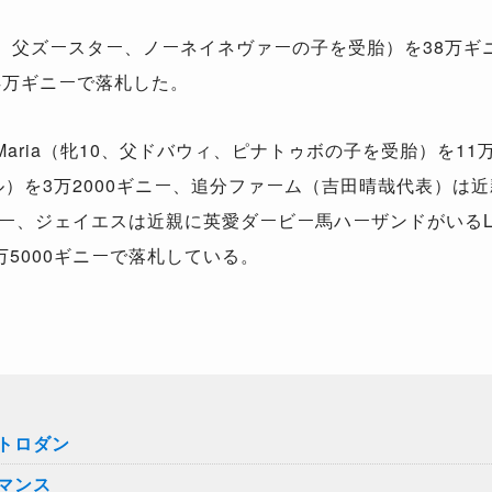
5、父ズースター、ノーネイネヴァーの子を受胎）を38万ギニー、G
4万ギニーで落札した。
Maria（牝10、父ドバウィ、ピナトゥボの子を受胎）を11万50
ェル）を3万2000ギニー、追分ファーム（吉田晴哉代表）は
を8万ギニー、ジェイエスは近親に英愛ダービー馬ハーザンドがいるLi
5000ギニーで落札している。
トロダン
マンス