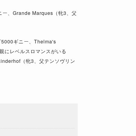
rande Marques（牝3、父
00ギニー、Thelma's
近親にレベルスロマンスがいる
nderhof（牝3、父テンソヴリン