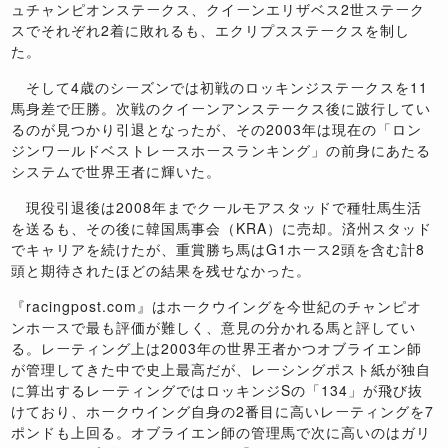
ュチャンピオンステークス、クイーンエリザベス2世ステーク
スでそれぞれ2着に敗れるも、エクリプスステークスを制し
た。
そして4歳のシーズンでは初戦のロッキンジステークスを11
馬身差で圧勝。次戦のクイーンアンステークス後に跛行してい
るのが見つかり引退となったが、その2003年は現在の「ロン
ジンワールドベストレースホースランキング」の前身にあたる
システムで世界王者に輝いた。
現役引退後は2008年までクールモアスタッドで種牡馬生活
を送るも、その後に韓国馬事会（KRA）に売却。済州スタッド
でキャリアを続けたが、重賞勝ち馬はG1ホース2頭を含む計8
頭と期待されたほどの結果を残せなかった。
『racingpost.com』はホークウイングを今世紀のチャンピオ
ンホースで最も評価が難しく、意見の分かれる馬と評してい
る。レーティング上は2003年の世界王者かつオブライエン師
が管理してきた中で史上最高だが、レーシングポスト紙が独自
に算出するレーティングではロッキンジSの「134」が飛び抜
けており、ホークウイング自身の2番目に高いレーティングを7
ポンドも上回る。オブライエン師の管理馬で次に高いのはガリ