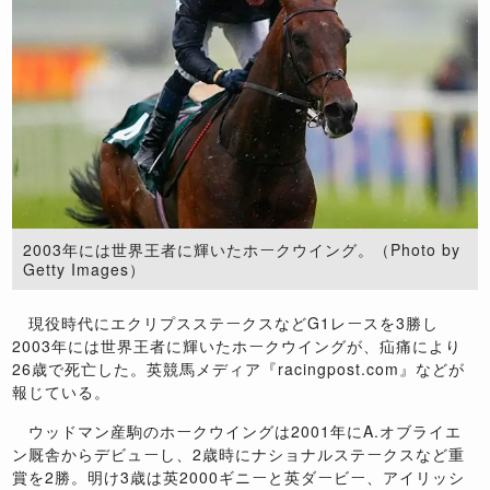
2003年には世界王者に輝いたホークウイング。（Photo by
Getty Images）
現役時代にエクリプスステークスなどG1レースを3勝し
2003年には世界王者に輝いたホークウイングが、疝痛により
26歳で死亡した。英競馬メディア『racingpost.com』などが
報じている。
ウッドマン産駒のホークウイングは2001年にA.オブライエ
ン厩舎からデビューし、2歳時にナショナルステークスなど重
賞を2勝。明け3歳は英2000ギニーと英ダービー、アイリッシ