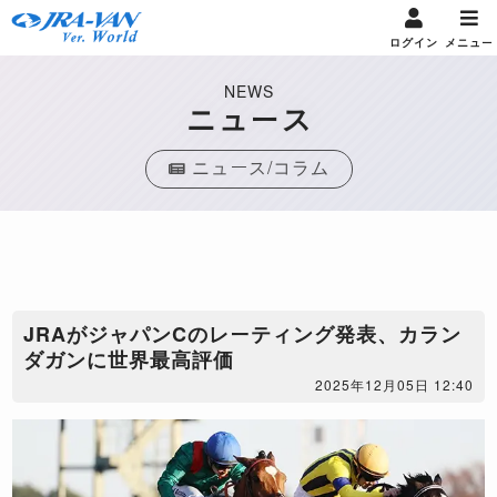
ログイン
メニュー
NEWS
ニュース
ニュース/コラム
JRAがジャパンCのレーティング発表、カラン
ダガンに世界最高評価
2025年12月05日 12:40