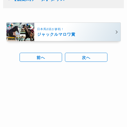
日本馬2頭が参戦！
ジャックルマロワ賞
前へ
次へ