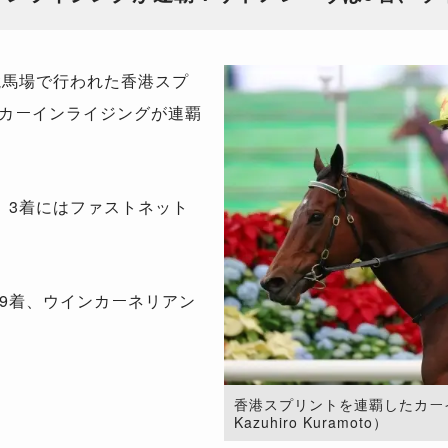
競馬場で行われた香港スプ
のカーインライジングが連覇
、3着にはファストネット
9着、ウインカーネリアン
香港スプリントを連覇したカーイン
Kazuhiro Kuramoto）