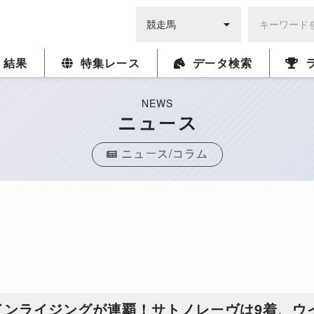
・結果
特集レース
データ検索
NEWS
ニュース
ニュース/コラム
ンライジングが連覇！サトノレーヴは9着、ウイ