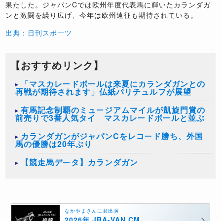
果たした。ジャパンCでは欧州年度代表馬に輝いたカランダガ
ンと激闘を繰り広げ、今年は欧州遠征も期待されている。
出典：日刊スポーツ
【おすすめリンク】
「マスカレードボールは来夏にカランダガンとの
再戦が期待されます」仏紙パリチュルフが展望
有馬記念制覇のミュージアムマイルが凱旋門賞の
前売りで3番人気タイ マスカレードボールと並ぶ
カランダガンがジャパンCをレコード勝ち、外国
馬の優勝は20年ぶり
【競走馬データ】カランダガン
なかやまきんに君出演
2026年 JRA-VAN CM