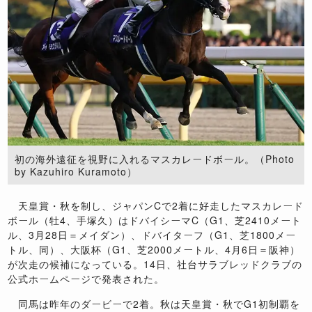
初の海外遠征を視野に入れるマスカレードボール。（Photo
by Kazuhiro Kuramoto）
天皇賞・秋を制し、ジャパンCで2着に好走したマスカレード
ボール（牡4、手塚久）はドバイシーマC（G1、芝2410メート
ル、3月28日＝メイダン）、ドバイターフ（G1、芝1800メー
トル、同）、大阪杯（G1、芝2000メートル、4月6日＝阪神）
が次走の候補になっている。14日、社台サラブレッドクラブの
公式ホームページで発表された。
同馬は昨年のダービーで2着。秋は天皇賞・秋でG1初制覇を