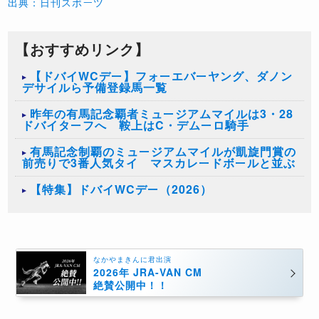
出典：日刊スポーツ
【おすすめリンク】
【ドバイWCデー】フォーエバーヤング、ダノン
デサイルら予備登録馬一覧
昨年の有馬記念覇者ミュージアムマイルは3・28
ドバイターフへ 鞍上はC・デムーロ騎手
有馬記念制覇のミュージアムマイルが凱旋門賞の
前売りで3番人気タイ マスカレードボールと並ぶ
【特集】ドバイWCデー（2026）
なかやまきんに君出演
2026年 JRA-VAN CM
絶賛公開中！！