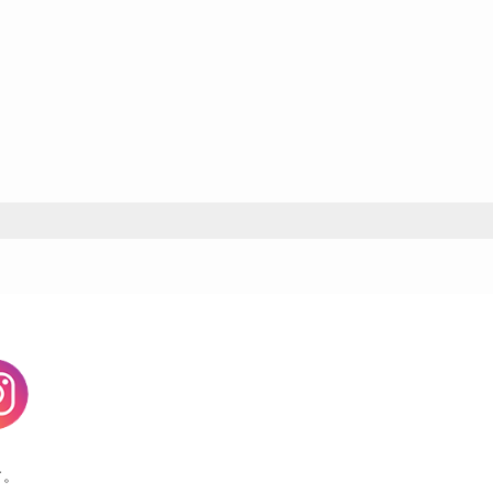
agram
す。