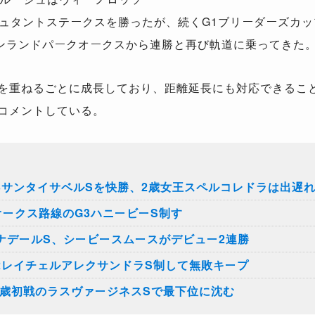
ビュタントステークスを勝ったが、続くG1ブリーダーズカ
ンランドパークオークスから連勝と再び軌道に乗ってきた
を重ねるごとに成長しており、距離延長にも対応できるこ
m』にコメントしている。
3サンタイサベルSを快勝、2歳女王スペルコレドラは出遅
オークス路線のG3ハニービーS制す
ォナデールS、シービースムースがデビュー2連勝
2レイチェルアレクサンドラS制して無敗キープ
3歳初戦のラスヴァージネスSで最下位に沈む