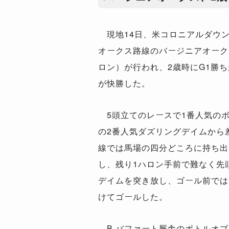
現地14日、米コロニアルダウ
オークス路線のバージニアオークス
ロン）が行われ、2歳時にG1勝
が快勝した。
5頭立てのレースで1番人気の
の2番人気ダズリングデイムから
線では馬場の四分どころに持ち出
し、残り1ハロン手前で難なく先
デイムを突き放し、ゴール前では流
けてゴールした。
B.バファート厩舎のボトルオブ