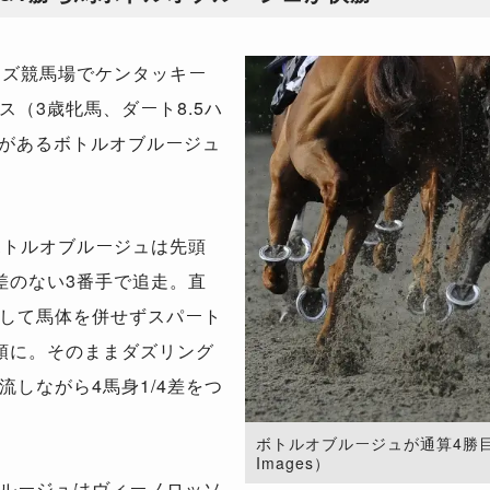
ンズ競馬場でケンタッキー
（3歳牝馬、ダート8.5ハ
ちがあるボトルオブルージュ
ボトルオブルージュは先頭
差のない3番手で追走。直
して馬体を併せずスパート
頭に。そのままダズリング
しながら4馬身1/4差をつ
ボトルオブルージュが通算4勝目を挙
Images）
ルージュはヴィーノロッソ