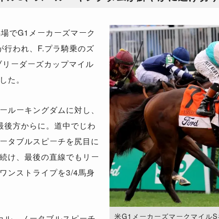
場でG1メーカーズマーク
が行われ、F.プラ騎乗のズ
ブリーダーズカップマイル
した。
ールーキングダムに対し、
最後方からに。道中でじわ
ータブルスピーチを尻目に
続け、最後の直線でもリー
ワンストライプを3/4馬身
米G1メーカーズマークマイル
カル。ノータブルスピーチ