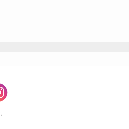
agram
す。