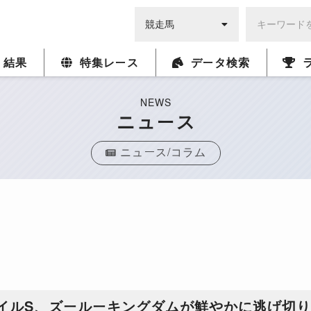
・結果
特集レース
データ検索
NEWS
ニュース
ニュース/コラム
イルS、ズールーキングダムが鮮やかに逃げ切