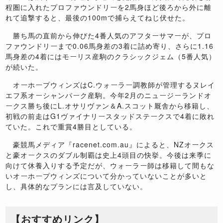
程圏に入れたプロファウンドリーを2馬身ほど後ろから外に離
れて追撃すると、最後の100mで捕らえてねじ伏せた。
勝ち馬の直前から伸びた4番人気のアフターサマーが、プロ
ファウンドリーまで0.06馬身差の3着に詰め寄り、さらに1.16
馬身差の4着にはモーリス産駒のクラシックジェム（5番人気）
が続いた。
オーホープウィンズはC.ウォーラー調教師が管理するヌレイ
エフ系オーシャンパーク産駒。今年2月のニュージーランドオ
ークス勝ち後にL.オサリヴァン＆A.スコット厩舎から移籍し、
初戦の前走はG1ヴァイナリースタッドステークスで4着に敗れ
ていた。これで重賞4勝目としている。
豪競馬メディア『racenet.com.au』によると、NZオークス
と豪オークスのダブル制覇は史上4頭目の快挙。今後は来季に
向けて休養入りする予定だが、ウォーラー師は移籍して間もな
いオーホープウィンズについて分かっていないことが多いと
し、具体的なプランには言及していない。
【おすすめリンク】