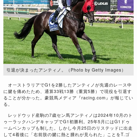
引退が決まったアンティノ。（Photo by Getty Images）
オーストラリアでG1を2勝したアンティノが先週のレース中
に腱を痛めたため、通算33戦13勝（重賞5勝）で現役を引退す
ることが分かった。豪競馬メディア『racing.com』が報じてい
る。
レッドウッド産駒の7歳セン馬アンティノは2024年10月のト
ゥーラックハンデキャップでG1初勝利。25年5月にはG1ドゥ
ームベンカップも制した。しかし今月25日のリステッドに出走
して4着後に「右前肢の腱に熱と腫れが見られた」ことをT.ゴ