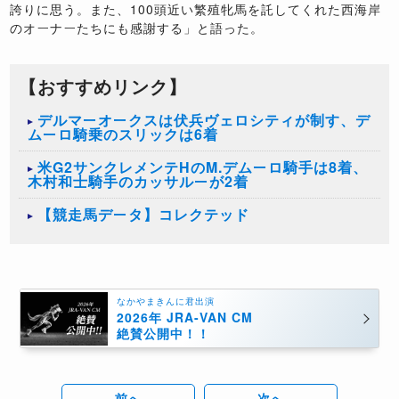
誇りに思う。また、
100
頭近い繁殖牝馬を託してくれた西海岸
のオーナーたちにも感謝する」と語った。
【おすすめリンク】
​デルマーオークスは伏兵ヴェロシティが制す、デ
ムーロ騎乗のスリックは6着
米G2サンクレメンテHのM.デムーロ騎手は8着、
木村和士騎手のカッサルーが2着
【競走馬データ】コレクテッド
なかやまきんに君出演
2026年 JRA-VAN CM
絶賛公開中！！
前へ
次へ