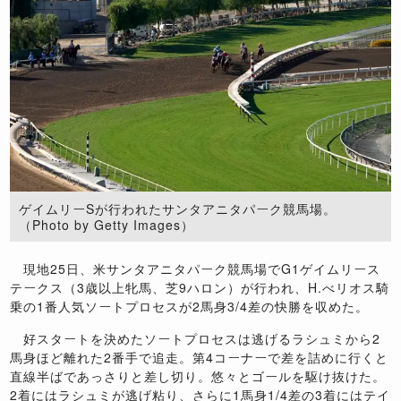
ゲイムリーSが行われたサンタアニタパーク競馬場。
（Photo by Getty Images）
現地
25
日、米サンタアニタパーク競馬場で
G1
ゲイムリース
テークス（
3
歳以上牝馬、芝
9
ハロン）が行われ、
H.
べリオス騎
乗の
1
番人気ソートプロセスが
2
馬身
3/4
差の快勝を収めた。
好スタートを決めたソートプロセスは逃げるラシュミから
2
馬身ほど離れた
2
番手で追走。第
4
コーナーで差を詰めに行くと
直線半ばであっさりと差し切り。悠々とゴールを駆け抜けた。
2
着にはラシュミが逃げ粘り、さらに
1
馬身
1/4
差の
3
着にはテイ