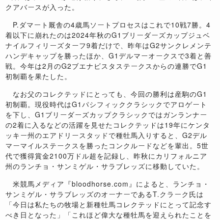
クアバースが入った。
P.
ダマート厩舎の
4
歳馬ソートプロセスはこれで
10
戦
7
勝。
4
着以下に崩れたのは
2024
年秋の
G1
ブリーダーズカップジュベ
ナイルフィリーズターフ
9
着だけで、昨年は
G2
サンクレメンテ
ハンデキャップを勝ったほか、
G1
デルマーオークスで
3
着と善
戦。今年は
2
月の
G2
ブエナビスタステークスからの連勝で
G1
初制覇を果たした。
なお父のコレクテッドにとっても、今回の勝利は産駒の
G1
初制覇。現役時代は
G1
パシフィッククラシックでアロゲート
を下し、
G1
ブリーダーズカップクラシックではガンランナー
の
2
着に入るなどの活躍を見せたコレクテッドは
19
年にケンタ
ッキー州のエアドリースタッドで種牡馬入りすると、
G2
デル
マーマイルステークスを勝ったコンクルードなどを輩出。
5
世
代で獲得賞金
2100
万ドル超を記録し、昨秋にカリフォルニア
州のランチョ・サンミゲル・サラブレッズに移動していた。
米競馬メディア『
bloodhorse.com
』によると、ランチョ・
サンミゲル・サラブレッズのオーナーである
T.
クラーク氏は
「今日は私たちの牧場と新種牡馬コレクテッドにとって記念す
べき日となった」「これほど偉大な種牡馬を迎えられたことを