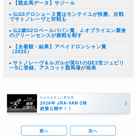
【競走馬データ】サジール
仏G3グロシェーヌ賞はモンテイユが快勝、次戦
でサトノレーヴと対戦も
仏2歳G2ロベールパパン賞、J.オブライエン厩舎
のグリーンセンスが接戦を制す
【全着順・結果】アベイドロンシャン賞
（2025）
サトノレーヴ＆ルガルが英G1のQE2世ジュビリ
ーSに登録、アスコット競馬場が発表
なかやまきんに君出演
2026年 JRA-VAN CM
絶賛公開中！！
前へ
次へ