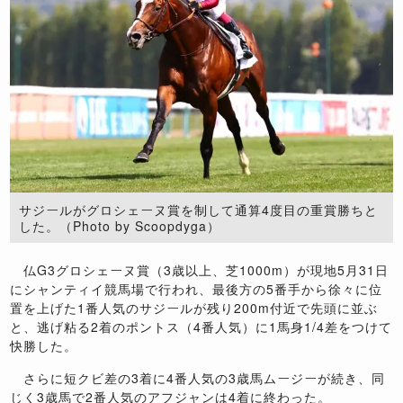
サジールがグロシェーヌ賞を制して通算4度目の重賞勝ちと
した。（Photo by Scoopdyga）
仏
G3
グロシェーヌ賞（
3
歳以上、芝
1000m
）が現地
5
月
31
日
にシャンティイ競馬場で行われ、最後方の
5
番手から徐々に位
置を上げた
1
番人気のサジールが残り
200m
付近で先頭に並ぶ
と、逃げ粘る
2
着のポントス（
4
番人気）に
1
馬身
1/4
差をつけて
快勝した。
さらに短クビ差の
3
着に
4
番人気の
3
歳馬ムージーが続き、同
じく
3
歳馬で
2
番人気のアフジャンは
4
着に終わった。