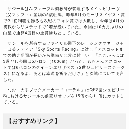
サジールは
A.
ファーブル調教師が管理するメイクビリーヴ
（父マクフィ）産駒の
5
歳牡馬。昨年
8
月のモーリスドゲスト賞
で
G1
初制覇を飾るも次戦のフォレ賞では大敗し、今年は
4
月の
初戦からリステッドで
2
着が続いていた。今回は
10
カ月ぶりの
白星で通算
4
度目の重賞勝ちとしている。
サジールを所有するファイサル殿下のレーシングマネージャ
ーは英メディア『
Sky Sports Racing
』に対し「アスコットま
での助走期間が長いから準備が非常に難しい」「ここからほぼ
3
週だし今回は
5
ハロン（
1000m
）だった。もちろんアスコッ
トでは
6
ハロンのクイーンエリザベス（
2
世ジュビリーステーク
ス）になるよ。あとは幸運を祈るだけさ」と次戦について明言
した。
なお、大手ブックメーカー『コーラル』は
QE2
世ジュビリー
S
におけるサジールの前売りオッズを
15
倍から
11
倍にカットし
ている。
【おすすめリンク】