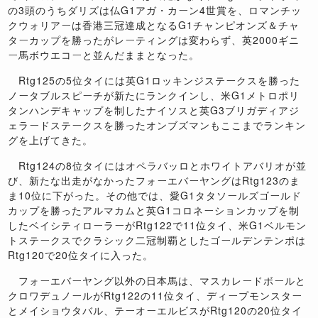
の3頭のうちダリズは仏G1アガ・カーン4世賞を、ロマンチッ
クウォリアーは香港三冠達成となるG1チャンピオンズ＆チャ
ターカップを勝ったがレーティングは変わらず、英2000ギニ
ー馬ボウエコーと並んだままとなった。
Rtg125の5位タイには英G1ロッキンジステークスを勝った
ノータブルスピーチが新たにランクインし、米G1メトロポリ
タンハンデキャップを制したナイソスと英G3ブリガディアジ
ェラードステークスを勝ったオンブズマンもここまでランキン
グを上げてきた。
Rtg124の8位タイにはオペラバッロとホワイトアバリオが並
び、新たな出走がなかったフォーエバーヤングはRtg123のま
ま10位に下がった。その他では、愛G1タタソールズゴールド
カップを勝ったアルマカムと英G1コロネーションカップを制
したベイシティローラーがRtg122で11位タイ、米G1ベルモン
トステークスでクラシック二冠制覇としたゴールデンテンポは
Rtg120で20位タイに入った。
フォーエバーヤング以外の日本馬は、マスカレードボールと
クロワデュノールがRtg122の11位タイ、ディープモンスター
とメイショウタバル、テーオーエルビスがRtg120の20位タイ