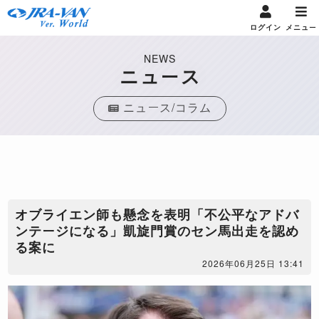
ログイン
メニュー
NEWS
ニュース
ニュース/コラム
オブライエン師も懸念を表明「不公平なアドバ
ンテージになる」凱旋門賞のセン馬出走を認め
る案に
2026年06月25日 13:41