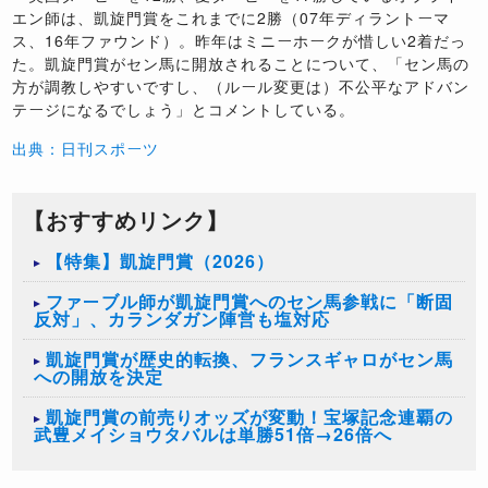
エン師は、凱旋門賞をこれまでに2勝（07年ディラントーマ
ス、16年ファウンド）。昨年はミニーホークが惜しい2着だっ
た。凱旋門賞がセン馬に開放されることについて、「セン馬の
方が調教しやすいですし、（ルール変更は）不公平なアドバン
テージになるでしょう」とコメントしている。
出典：日刊スポーツ
【おすすめリンク】
【特集】凱旋門賞（2026）
ファーブル師が凱旋門賞へのセン馬参戦に「断固
反対」、カランダガン陣営も塩対応
凱旋門賞が歴史的転換、フランスギャロがセン馬
への開放を決定
凱旋門賞の前売りオッズが変動！宝塚記念連覇の
武豊メイショウタバルは単勝51倍→26倍へ