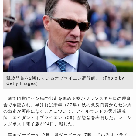
凱旋門賞を2勝しているオブライエン調教師。（Photo by
Getty Images）
凱旋門賞にセン馬の出走を認める案がフランスギャロの理事
会で承認され、早ければ来年（27年）秋の凱旋門賞からセン馬
の出走が可能になることについて、アイルランドの天才調教
師、エイダン・オブライエン（56）が懸念を表明した。レーシ
ングポスト電子版が24日、報じた。
英国ダービーを12勝、愛ダービーを17勝しているオブライ