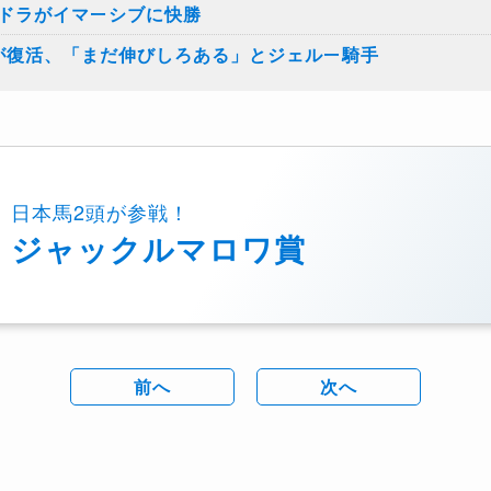
ンドラがイマーシブに快勝
ブが復活、「まだ伸びしろある」とジェルー騎手
日本馬2頭が参戦！
ジャックルマロワ賞
前へ
次へ