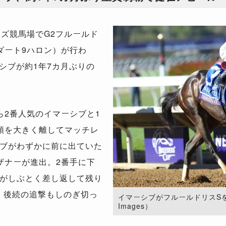
ンズ競馬場で
G2
フルールド
ダート
9
ハロン）が行わ
シブが約
1
年
7
カ月ぶりの
ら
2
番人気のイマーシブと
1
頭を大きく離してマッチレ
ブがわずかに前に出ていた
ザナーが進出。
2
番手に下
がしぶとく差し返して残り
、後続の追撃もしのぎ切っ
イマーシブがフルールドリスSを勝利
Images）