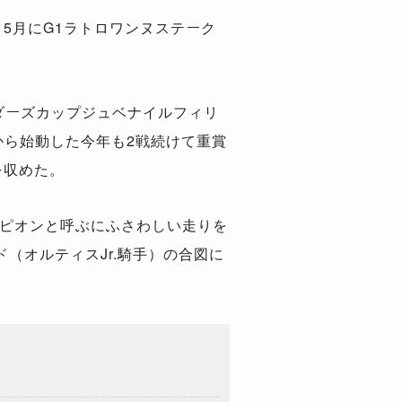
。
5
月に
G1
ラトロワンヌステーク
ダーズカップジュベナイルフィリ
から始動した今年も
2
戦続けて重賞
を収めた。
ピオンと呼ぶにふさわしい走りを
ド（オルティス
Jr.
騎手）の合図に