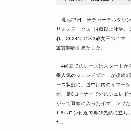
現地
27
日、米チャーチルダウ
リスステークス（
4
歳以上牝馬、
れ、
2024
年の米
2
歳女王のイマー
重賞制覇を果たした。
4
頭立てのレースはスタートか
番人気のシュレドザナーが後続
2
ース状態に。道中は内のイマーシ
が、第
3
コーナーで外のシュレド
がって直線に入ったイマーシブだ
1.5
ハロン付近で再び先頭に立ち
た。