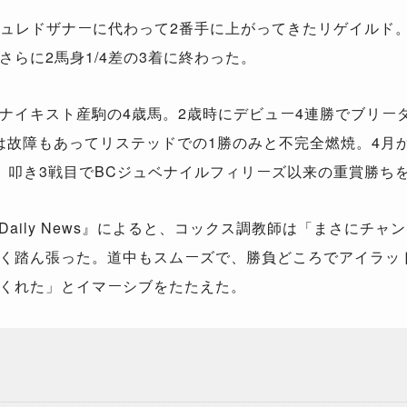
ュレドザナーに代わって
2
番手に上がってきたリゲイルド
さらに
2
馬身
1/4
差の
3
着に終わった。
ナイキスト産駒の
4
歳馬。
2
歳時にデビュー
4
連勝でブリー
は故障もあってリステッドでの
1
勝のみと不完全燃焼。
4
月
、叩き
3
戦目で
BC
ジュベナイルフィリーズ以来の重賞勝ち
Daily News
』によると、コックス調教師は「まさにチャン
く踏ん張った。道中もスムーズで、勝負どころでアイラッ
くれた」とイマーシブをたたえた。