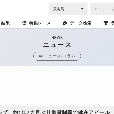
・結果
特集レース
データ検索
NEWS
ニュース
ニュース/コラム
シブ、約1年7カ月ぶり重賞制覇で健在アピール