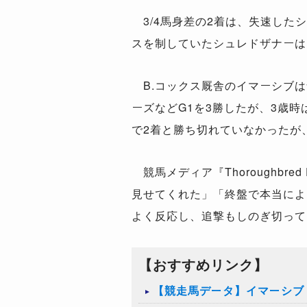
3/4
馬身差の
2
着は、失速したシ
スを制していたシュレドザナーは
B.
コックス厩舎のイマーシブは
ーズなど
G1
を
3
勝したが、
3
歳時
で
2
着と勝ち切れていなかったが
競馬メディア『
Thoroughbred 
見せてくれた」「終盤で本当によ
よく反応し、追撃もしのぎ切って
【おすすめリンク】
【競走馬データ】イマーシブ