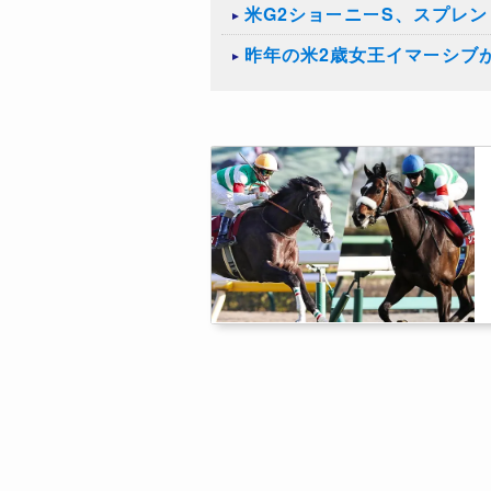
米G2ショーニーS、スプレ
​昨年の米2歳女王イマーシ