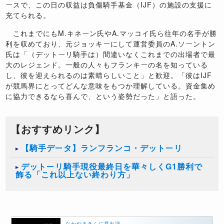
ースで、この日の収益は負傷騎手基金（IJF）の施設の支援に
充てられる。
これまでにもM.キネーン氏やA.マッコイ氏ら往年の名手が勝
利を収めており、元ジョッキーにして運営委員のA.ソーントン
氏は「（デットーリ騎手は）間違いなくこれまでの出場者で最
大のレジェンド。一般の人々もフランキーの名を知っている
し、彼を迎えられるのは素晴らしいこと」と歓迎。「彼はIJF
が競馬界にとってどんな意味をもつか理解している。資金集め
に協力できるなら喜んで、という姿勢だった」と語った。
【おすすめリンク】
【騎手データ】ランフランコ・デットーリ
デットーリ騎手現役最終日を華々しくG1勝利で
飾る「これ以上ない終わり方」
なかやまきんに君出演