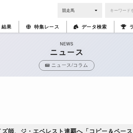
・結果
特集レース
データ検索
NEWS
ニュース
ニュース/コラム
イズ師、ジ・エベレスト連覇へ「コピー＆ペース