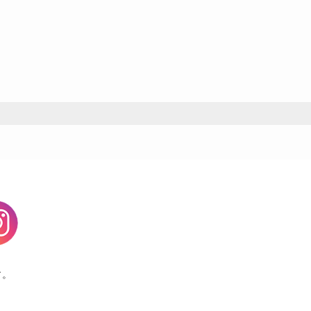
agram
す。