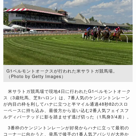
G1ベルモントオークスが行われた米サラトガ競馬場。
（Photo by Getty Images）
米サラトガ競馬場で現地4日に行われたG1ベルモントオーク
ス（3歳牝馬、芝9ハロン）は、7番人気のケンジントンレーン
が内目の枠を利してハナに立つと半マイル通過48秒82のスロ
ーペースに持ち込み、最後方から追い込む2番人気フェイスフ
ルディパーテッドに影を踏ませず逃げ切った（1馬身3/4差）。
3番枠のケンジントンレーンが好発からハナに立って最初の
コーナーに向かうと、発馬で後手の1番人気アバシリが大外か