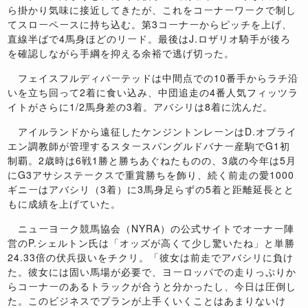
ら掛かり気味に接近してきたが、これをコーナーワークで制し
てスローペースに持ち込む。第3コーナーからピッチを上げ、
直線半ばで4馬身ほどのリード。最後はJ.ロザリオ騎手が後ろ
を確認しながら手綱を抑える余裕で逃げ切った。
フェイスフルディパーテッドは中間点での10番手からラチ沿
いを立ち回って2着に食い込み、中団追走の4番人気フィッツラ
イトがさらに1/2馬身差の3着。アバシリは8着に沈んだ。
アイルランドから遠征したケンジントンレーンはD.オブライ
エン調教師が管理するスタースパングルドバナー産駒でG1初
制覇。2歳時は6戦1勝と勝ちあぐねたものの、3歳の今年は5月
にG3アサシステークスで重賞勝ちを飾り、続く前走の愛1000
ギニーはアバシリ（3着）に3馬身足らずの5着と距離延長とと
もに成績を上げていた。
ニューヨーク競馬協会（NYRA）の公式サイトでオーナー陣
営のP.シェルトン氏は「オッズが高くて少し驚いたね」と単勝
24.33倍の伏兵扱いをチクリ。「彼女は前走でアバシリに負け
た。彼女には固い馬場が必要で、ヨーロッパでの走りっぷりか
らコーナーのあるトラックが合うと分かったし、今日は圧倒し
た。このビジネスでプランが上手くいくことはあまりないけ