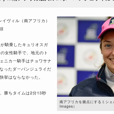
レイヴィル（南アフリカ）
頭
）が騎乗したキュリオスガ
りの女性騎手で、地元のト
ェニカー騎手はチョワサナ
となったダーバンジュライだ
快挙はならなかった。
勝ちタイムは2分13秒
南アフリカを拠点にするミシェル騎手
Images）