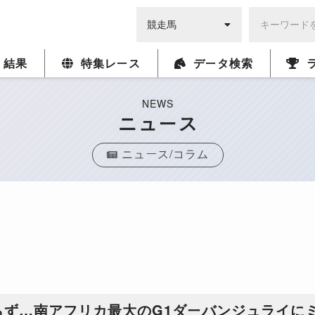
・結果
特集レース
データ検索
NEWS
ニュース
ニュース/コラム
らず…南アフリカ最大のG1ダーバンジュライに