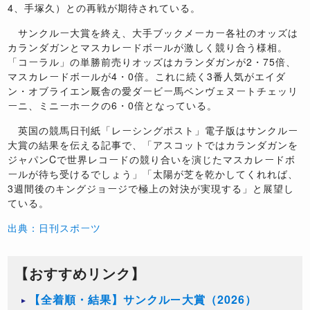
4、手塚久）との再戦が期待されている。
サンクルー大賞を終え、大手ブックメーカー各社のオッズは
カランダガンとマスカレードボールが激しく競り合う様相。
「コーラル」の単勝前売りオッズはカランダガンが2・75倍、
マスカレードボールが4・0倍。これに続く3番人気がエイダ
ン・オブライエン厩舎の愛ダービー馬ベンヴェヌートチェッリ
ーニ、ミニーホークの6・0倍となっている。
英国の競馬日刊紙「レーシングポスト」電子版はサンクルー
大賞の結果を伝える記事で、「アスコットではカランダガンを
ジャパンCで世界レコードの競り合いを演じたマスカレードボ
ールが待ち受けるでしょう」「太陽が芝を乾かしてくれれば、
3週間後のキングジョージで極上の対決が実現する」と展望し
ている。
出典：日刊スポーツ
【おすすめリンク】
【全着順・結果】サンクルー大賞（2026）