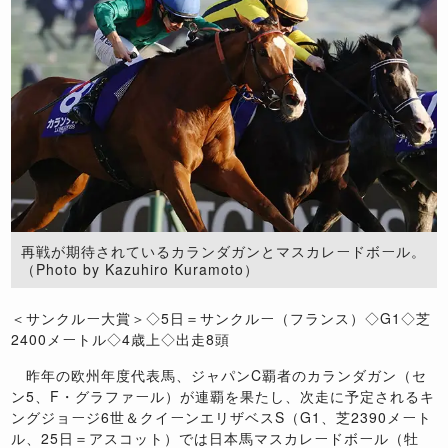
再戦が期待されているカランダガンとマスカレードボール。
（Photo by Kazuhiro Kuramoto）
＜サンクルー大賞＞◇5日＝サンクルー（フランス）◇G1◇芝
2400メートル◇4歳上◇出走8頭
昨年の欧州年度代表馬、ジャパンC覇者のカランダガン（セ
ン5、F・グラファール）が連覇を果たし、次走に予定されるキ
ングジョージ6世＆クイーンエリザベスS（G1、芝2390メート
ル、25日＝アスコット）では日本馬マスカレードボール（牡