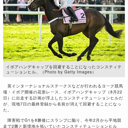
イボアハンデキャップを回避することになったコンスティテ
ューションヒル。（Photo by Getty Images）
英インターナショナルステークスなどが行われるヨーク競馬
場・イボア開催の花形レース、イボアハンデキャップ（
8
月
22
日）に出走する計画が浮上したコンスティテューションヒルだ
が、現地
7
日の最終登録から名前が消えて回避することになっ
た。
障害戦で
G1
を
8
勝後にスランプに陥り、今年
2
月から平地競
走で
2
勝と新境地を拓いていたコンスティテューションヒル