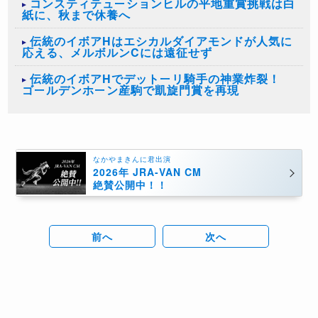
コンスティテューションヒルの平地重賞挑戦は白
紙に、秋まで休養へ
伝統のイボアHはエシカルダイアモンドが人気に
応える、メルボルンCには遠征せず
伝統のイボアHでデットーリ騎手の神業炸裂！
ゴールデンホーン産駒で凱旋門賞を再現
なかやまきんに君出演
2026年 JRA-VAN CM
絶賛公開中！！
前へ
次へ