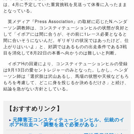
は、
4
月に予定していた重賞挑戦を見送って休養に入ったまま
となっている。
英メディア『
Press Association
』の取材に応じた
N.
ヘンダ
ーソン調教師は、コンスティテューションヒルの状態が良好と
して「イボアには間に合うが、その前に
1
レース必要となると
間に合いそうにないんだ。ギリギリの状況ではあったけど、仕
上がりはいいよ」と、好調ではあるものの出走条件である
3
戦
目を消化して
8
月
22
日の本番へ向かうのは難しいと判断。
イボア
H
の回避により、コンスティテューションヒルの登録
は
9
月
13
日の愛セントレジャーのみとなった。しかし、ヘンダ
ーソン師は「選択肢は沢山あるし、馬場の状態や天候などもろ
もろを考慮して、どこに身を投じるか決めるだけさ」と続け、
結論を急がない方針としている。
【おすすめリンク】
元障害王コンスティテューションヒル、伝統のイ
ボアH出走へ「調整を急ぐ必要がある」