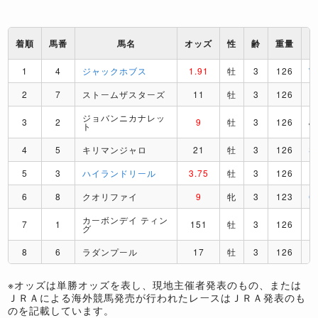
着順
馬番
馬名
オッズ
性
齢
重量
1
4
ジャックホブス
1.91
牡
3
126
2
7
ストームザスターズ
11
牡
3
126
P
ジョバンニカナレッ
3
2
9
牡
3
126
J
ト
4
5
キリマンジャロ
21
牡
3
126
S
5
3
ハイランドリール
3.75
牡
3
126
R
6
8
クオリファイ
9
牝
3
123
C
カーボンデイ ティン
7
1
151
牡
3
126
R
グ
8
6
ラダンプール
17
牡
3
126
P
※オッズは単勝オッズを表し、現地主催者発表のもの、または
ＪＲＡによる海外競馬発売が行われたレースはＪＲＡ発表のも
のを記載しています。