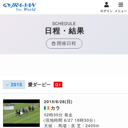
ログイン
メニュー
SCHEDULE
日程・結果
開催日程
2015
愛ダービー
G1
2015/6/28(日)
カラ
02時30分 発走
（現地時間 6/27 18時30分）
天候：
馬場：良
芝：2400m