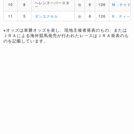
ヘレンスーパースタ
10
8
セ
6
126
M．チャド
ー
11
5
ダンエクセル
セ
8
126
K．ティー
※オッズは単勝オッズを表し、現地主催者発表のもの、または
ＪＲＡによる海外競馬発売が行われたレースはＪＲＡ発表のも
のを記載しています。