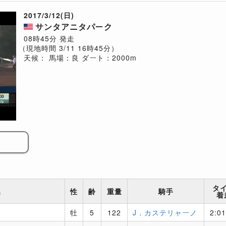
2017/3/12(日)
サンタアニタパーク
08時45分 発走
（現地時間 3/11 16時45分）
天候：
馬場：良
ダート：2000m
タ
名
性
齢
重量
騎手
着
牡
5
122
J．カステリャーノ
2:01