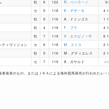
ム
牡
6
122
R．ベハラーノ
3/
セ
5
118
K．デザーモ
4 1
牡
5
116
A．ドミンゴス
1 1
牡
4
119
F．プラ
4 1
牡
7
119
V．エスピノーザ
6 1
ンティヴィジョン
セ
6
118
M．スミス
2 1
牡
5
116
M．グティエレス
2 1
セ
7
119
A．ガヤルド
ハ
催者発表のもの、またはＪＲＡによる海外競馬発売が行われたレー