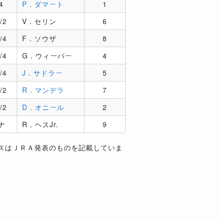
4
P．ダマート
1
/2
V．セリン
6
/4
F．ソウザ
8
/4
G．ウィーバー
4
/4
J．サドラー
5
/2
R．マンデラ
7
/2
D．オニール
2
ナ
R．ヘスJr.
9
スはＪＲＡ発表のものを記載していま