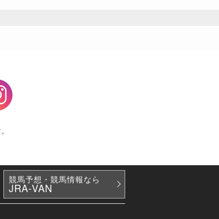
agram
す。
競馬予想・競馬情報なら
JRA-VAN