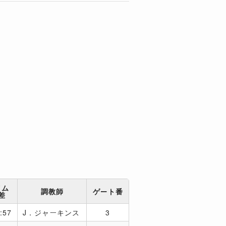
イム
調教師
ゲート番
差
:57
J．ジャーキンス
3