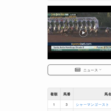
ニュース
着順
馬番
馬
1
3
シャーマンゴースト