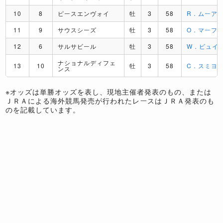
10
8
ピースエンヴォイ
牡
3
58
R．ムーア
11
9
サウスシーズ
牡
3
58
O．マーフ
12
6
サルサビール
牡
3
58
W．ビュイ
ナショナルディフェ
13
10
牡
3
58
C．スミヨ
ンス
※オッズは単勝オッズを表し、現地主催者発表のもの、または
ＪＲＡによる海外競馬発売が行われたレースはＪＲＡ発表のも
のを記載しています。