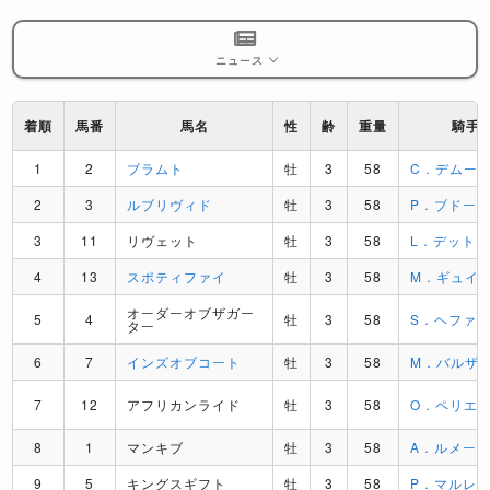
ニュース
着順
馬番
馬名
性
齢
重量
騎手
1
2
ブラムト
牡
3
58
C．デムー
2
3
ルブリヴィド
牡
3
58
P．ブドー
3
11
リヴェット
牡
3
58
L．デット
4
13
スポティファイ
牡
3
58
M．ギュイ
オーダーオブザガー
5
4
牡
3
58
S．ヘファ
ター
6
7
インズオブコート
牡
3
58
M．バルザ
7
12
アフリカンライド
牡
3
58
O．ペリエ
8
1
マンキブ
牡
3
58
A．ルメー
9
5
キングスギフト
牡
3
58
P．マルレ