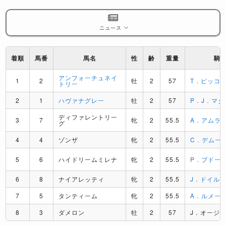
ニュース
着順
馬番
馬名
性
齢
重量
騎
アンフォーチュネイ
1
2
牡
2
57
T．ピッコ
トリー
2
1
ハヴァナグレー
牡
2
57
P．J．マ
ディファレントリー
3
7
牝
2
55.5
A．アムラ
グ
4
4
ゾンザ
牝
2
55.5
C．デムー
5
6
ハイドリームミレナ
牝
2
55.5
P．ブドー
6
8
ナイアレッティ
牝
2
55.5
J．ドイル
7
5
タンティーム
牝
2
55.5
A．ルメー
8
3
ダメロン
牡
2
57
J．オージ