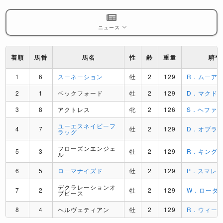
ニュース
着順
馬番
馬名
性
齢
重量
騎手
1
6
スーネーション
牡
2
129
R．ムーア
2
1
ベックフォード
牡
2
129
D．マクド
3
8
アクトレス
牝
2
126
S．ヘファ
ユーエスネイビーフ
4
7
牡
2
129
D．オブラ
ラッグ
フローズンエンジェ
5
3
牡
2
129
R．キング
ル
6
5
ローマナイズド
牡
2
129
P．スマレ
デクラレーションオ
7
2
牡
2
129
W．ローダ
ブピース
8
4
ヘルヴェティアン
牡
2
129
R．ウィー