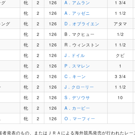
ーグ
牝
2
126
A．アムラン
1 3/4
牝
2
126
A．アッゼニ
1 1/2
キング
牝
2
126
D．オブライエン
アタマ
牝
2
126
B．マクヒュー
1/2
牝
2
126
R．ウィンストン
1 1/2
牝
2
126
J．ドイル
クビ
牝
2
126
P．スマレン
1
牝
2
126
C．キーン
3 3/4
ン
牝
2
126
J．クローリー
1 1/2
牝
2
126
S．デソウサ
10
牝
2
126
A．カービー
ス
牝
2
126
O．マーフィー
催者発表のもの、またはＪＲＡによる海外競馬発売が行われたレー