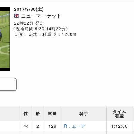
2017/9/30(土)
ニューマーケット
22時22分 発走
（現地時間 9/30 14時22分）
天候：
馬場：稍重
芝：1200m
タイム
性
齢
重量
騎手
着差
牝
2
126
R．ムーア
1:12:00