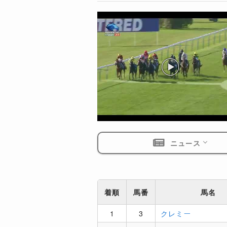
ニュース
着順
馬番
馬名
1
3
クレミー