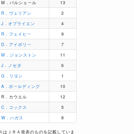
M．パルシェール
13
R．ヴェリアン
2
J．オブライエン
4
R．フェイヒー
9
D．アイボリー
7
M．ジョンストン
11
J．ノセダ
6
G．リヨン
1
A．ボールディング
10
R．カウエル
12
C．コックス
5
W．ハガス
8
スはＪＲＡ発表のものを記載していま