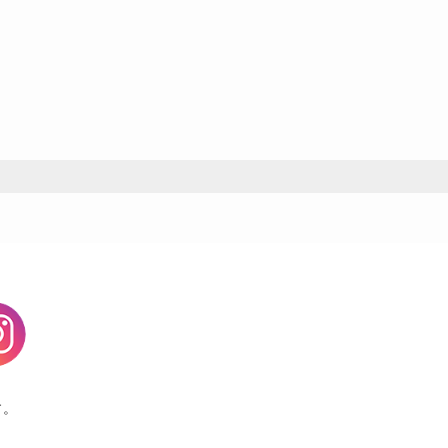
agram
す。