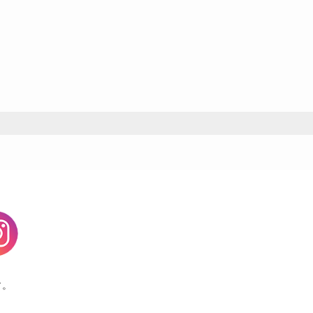
agram
す。