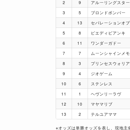
2
9
アルーリングスター
3
5
ブロンドボンバー
4
13
セパレーションオブ
5
8
ピエディビアンキ
6
11
ワンダーガドー
7
7
ムーンシャインメモ
8
3
プリンセスウォリア
9
4
ジオゲーム
10
6
ステンレス
11
1
ヘヴンリーラヴ
12
10
マヤマリブ
13
2
テルユアママ
※オッズは単勝オッズを表し、現地主