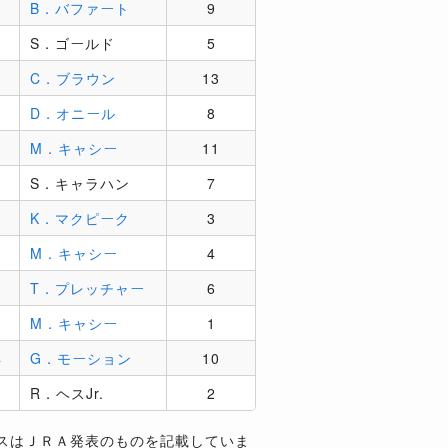
B．バファート
9
S．ゴールド
5
C．ブラウン
13
D．オニール
8
マ
M．キャシー
11
S．キャラハン
7
K．マクピーク
3
M．キャシー
4
T．プレッチャー
6
M．キャシー
1
4
G．モーション
10
R．ヘスJr.
2
スはＪＲＡ発表のものを記載していま