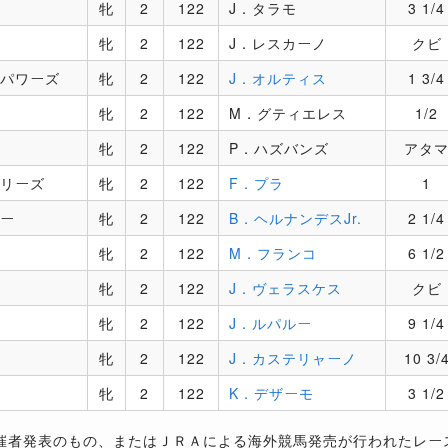
牝
2
122
J．タラモ
3 1/4
牝
2
122
J．レスカーノ
クビ
パワーズ
牝
2
122
J．オルティス
1 3/4
牝
2
122
M．グティエレス
1/2
牝
2
122
P．ハズバンズ
アタ
リーズ
牝
2
122
F．プラ
1
ー
牝
2
122
B．ヘルナンデスJr.
2 1/4
牝
2
122
M．フランコ
6 1/2
牝
2
122
J．ヴェラスケス
クビ
牝
2
122
J．ルパルー
9 1/4
牝
2
122
J．カステリャーノ
10 3/
牝
2
122
K．デザーモ
3 1/2
催者発表のもの、またはＪＲＡによる海外競馬発売が行われたレー