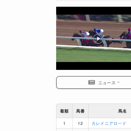
ニュース
着順
馬番
馬名
1
12
カレドニアロード