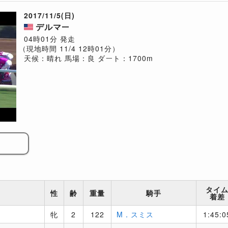
2017/11/5(日)
デルマー
04時01分 発走
（現地時間 11/4 12時01分）
天候：晴れ
馬場：良
ダート：1700m
タイ
性
齢
重量
騎手
着差
牝
2
122
M．スミス
1:45:0