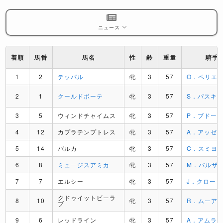
ニュース
着順
馬番
馬名
性
齢
重量
騎手
1
2
テッパル
牝
3
57
O．ペリエ
2
1
クールドボーテ
牝
3
57
S．パスキ
3
5
ウィンドチャイムス
牝
3
57
P．ブドー
4
12
カプラテンプトレス
牝
3
57
A．アッゼ
5
14
バルカ
牝
3
57
C．スミヨ
6
8
ミュージスアミカ
牝
3
57
M．バルザ
7
7
エルシー
牝
3
57
J．クロー
クドゥイットビーラ
8
10
牝
3
57
R．ムーア
ブ
9
6
レッドライン
牝
3
57
A．アムラ