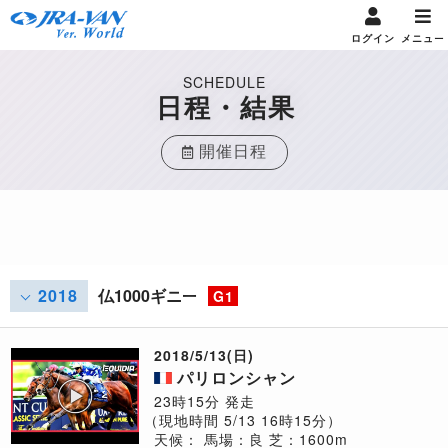
ログイン
メニュー
SCHEDULE
日程・結果
開催日程
2018
仏1000ギニー
G1
2018/5/13(日)
パリロンシャン
23時15分 発走
（現地時間 5/13 16時15分）
天候：
馬場：良
芝：1600m