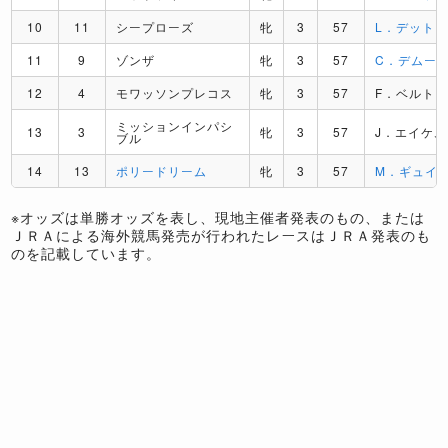
10
11
シープローズ
牝
3
57
L．デット
11
9
ゾンザ
牝
3
57
C．デムー
12
4
モワッソンプレコス
牝
3
57
F．ベルト
ミッションインパシ
13
3
牝
3
57
J．エイケム
ブル
14
13
ポリードリーム
牝
3
57
M．ギュイ
※オッズは単勝オッズを表し、現地主催者発表のもの、または
ＪＲＡによる海外競馬発売が行われたレースはＪＲＡ発表のも
のを記載しています。