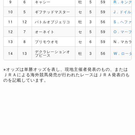
9
6
キャシー
牡
5
59
R．キング
10
5
ギフテッドマスター
セ
5
59
J．ドイル
11
12
バトルオブジェリコ
牡
3
56
S．ヘファ
12
7
オーネイト
セ
5
59
O．マーフ
13
8
プリモウオモ
セ
6
59
N．マカラ
デクラレーションオ
14
13
牡
3
56
W．ローダ
ブピース
※オッズは単勝オッズを表し、現地主催者発表のもの、または
ＪＲＡによる海外競馬発売が行われたレースはＪＲＡ発表のも
のを記載しています。