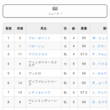
ニュース
着順
馬番
馬名
性
齢
重量
騎手
1
2
ブルーポイント
牡
4
59
W．ビュイ
2
1
バターシュ
セ
4
59
J．クロー
3
11
マブスクロス
牝
4
57.5
P．マルレ
フィンズベリースク
4
4
セ
6
59
O．ペリエ
エア
5
3
ブッケロ
牡
6
59
J．オルテ
ディファレントリー
6
14
牝
3
55
R．ムーア
グ
7
10
レディオレリア
牝
4
57.5
J．ヴェラ
ワシントンディーシ
8
9
牡
5
59
D．オブラ
ー