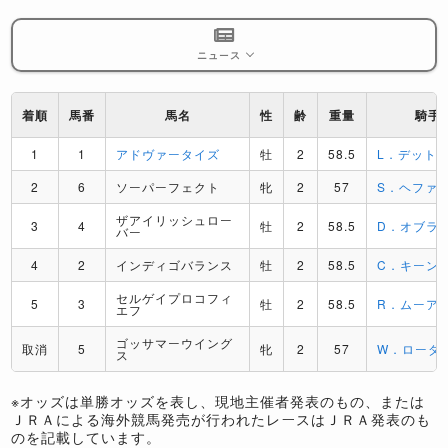
ニュース
着順
馬番
馬名
性
齢
重量
騎手
1
1
アドヴァータイズ
牡
2
58.5
L．デット
2
6
ソーパーフェクト
牝
2
57
S．ヘファ
ザアイリッシュロー
3
4
牡
2
58.5
D．オブラ
バー
4
2
インディゴバランス
牡
2
58.5
C．キーン
セルゲイプロコフィ
5
3
牡
2
58.5
R．ムーア
エフ
ゴッサマーウイング
取消
5
牝
2
57
W．ローダ
ス
※オッズは単勝オッズを表し、現地主催者発表のもの、または
ＪＲＡによる海外競馬発売が行われたレースはＪＲＡ発表のも
のを記載しています。