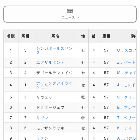
ニュース
着順
馬番
馬名
性
齢
重量
騎手
シンガポールスリン
1
3
セ
4
57
C．スコフ
グ
2
2
エグザルタント
セ
4
57
Z．パート
3
4
ザゴールデンエイジ
セ
4
57
M．チャド
ナッシングアイライ
4
1
セ
4
57
J．モレイラ
クモア
5
5
リヴェット
牡
4
57
S．クリッ
6
8
ドクタージェフ
セ
4
57
B．プレブ
7
7
リヴン
牡
4
57
T．ベリー
8
6
モアザンラッキー
セ
4
57
K．ティー
9
9
ラタン
セ
4
57
A．バデル