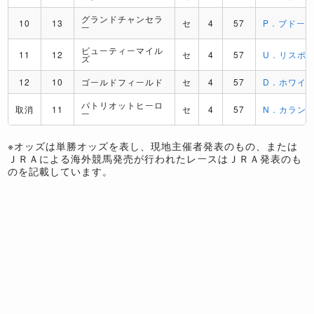
グランドチャンセラ
10
13
セ
4
57
P．ブドー
ー
ビューティーマイル
11
12
セ
4
57
U．リスポ
ズ
12
10
ゴールドフィールド
セ
4
57
D．ホワイ
パトリオットヒーロ
取消
11
セ
4
57
N．カラン
ー
※オッズは単勝オッズを表し、現地主催者発表のもの、または
ＪＲＡによる海外競馬発売が行われたレースはＪＲＡ発表のも
のを記載しています。