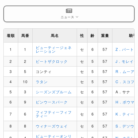
ニュース
着順
馬番
馬名
性
齢
重量
騎手
ビューティージェネ
1
1
セ
6
57
Z．パート
レーション
2
2
ビートザクロック
セ
5
57
J．モレイラ
3
5
コンティ
セ
5
57
R．ムーア
4
10
ラタン
セ
5
57
C．スコフ
5
3
シーズンズブルーム
セ
6
57
A．サナ
6
9
ピンウースパーク
セ
6
57
H．ボウマ
フィフティーフィフ
7
6
セ
6
57
K．ティー
ティー
8
8
ウィナーズウェイ
セ
6
57
S．デソウ
ビューティーオンリ
9
4
セ
8
57
N．カラン