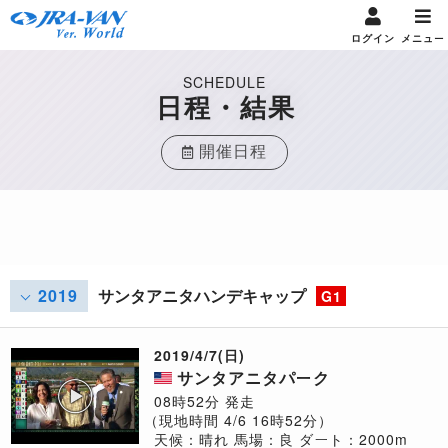
ログイン
メニュー
SCHEDULE
日程・結果
開催日程
2019
サンタアニタハンデキャップ
G1
2019/4/7(日)
サンタアニタパーク
08時52分 発走
（現地時間 4/6 16時52分）
天候：晴れ
馬場：良
ダート：2000m