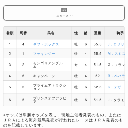
ニュース
着順
馬番
馬名
性
齢
重量
騎手
1
4
ギフトボックス
牡
6
55.5
J．ロザリ
2
1
マッキンジー
牡
4
55.5
M．スミス
モンゴリアングルー
3
2
セ
4
51.5
G．フラン
ム
4
6
キャンペーン
牡
4
52
R．ベハラ
プライムアトラクシ
5
3
牡
6
52.5
K．デザー
ョン
プリンスオブアラビ
6
5
牡
6
51.5
J．タラモ
ア
※オッズは単勝オッズを表し、現地主催者発表のもの、または
ＪＲＡによる海外競馬発売が行われたレースはＪＲＡ発表のも
のを記載しています。